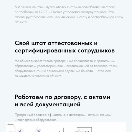
Выполняем монтаж и пусконаладку систем видеонаблюдения строго
по требованиям ГОСТ и Правил устройства электроустановок. Это
гарантирует безопасность, юридическую чистоту и беспроблемную сдачу
объекта.
Свой штат аттестованных и
сертифицированных сотрудников
На объект выходят только проверенные специалисты с профильным
образованием, удостоверениями и сертификацией от производителей
оборудования. Мы не привлекаем случайные бригады — отвечаем
за каждого человека на объекте.
Работаем по договору, с актами
и всей документацией
Прозрачный процесс: официально, с договорами, актами, схемами
и паспортами оборудования.