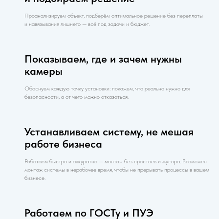
Проанализируем объект, подберём оптимальное решение без переплаты
и навязывания лишнего — всё под задачи и бюджет.
Показываем, где и зачем нужны
камеры
Обоснуем каждую точку установки: покажем, что реально нужно для
безопасности, а от чего можно отказаться.
Устанавливаем систему, не мешая
работе бизнеса
Работаем быстро и аккуратно — монтаж без простоев и мусора. Возможен
монтаж системы в нерабочее время, чтобы не прерывать процессы в вашем
бизнесе.
Работаем по ГОСТу и ПУЭ